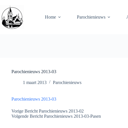
Ga
Parochie Sint Martinus Welten Benzenrade
naar
de
Home
Parochienieuws
inhoud
Parochienieuws 2013-03
1 maart 2013
Parochienieuws
Parochienieuws 2013-03
Vorige
Bericht
Parochienieuws 2013-02
Volgende
Bericht
Parochienieuws 2013-03-Pasen