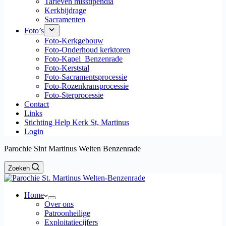
Tarieven misstipendia
Kerkbijdrage
Sacramenten
Foto’s
Foto-Kerkgebouw
Foto-Onderhoud kerktoren
Foto-Kapel_Benzenrade
Foto-Kerststal
Foto-Sacramentsprocessie
Foto-Rozenkransprocessie
Foto-Sterprocessie
Contact
Links
Stichting Help Kerk St, Martinus
Login
Parochie Sint Martinus Welten Benzenrade
Zoeken
Home
Over ons
Patroonheilige
Exploitatiecijfers