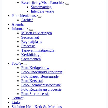
Beschrijving/Visie Parochie
Samenvatting
Integrale versie
Parochienieuws
Archief
Agenda
Informatie
Missen en vieringen
Secretariaat
Begraafplaats
Processie
Tarieven misstipendia
Kerkbijdrage
Sacramenten
Foto’s
Foto-Kerkgebouw
Foto-Onderhoud kerktoren
Foto-Kapel_Benzenrade
Foto-Kerststal
Foto-Sacramentsprocessie
Foto-Rozenkransprocessie
Foto-Sterprocessie
Contact
Links
Stichting Help Kerk St, Martinus