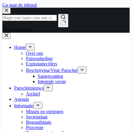
Ga naar de inhoud
Geen resultaten
Home
Over ons
Patroonheilige
Exploitatiecijfers
Beschrijving/Visie Parochie
Samenvatting
Integrale versie
Parochienieuws
Archief
Agenda
Informatie
Missen en vieringen
Secretariaat
Begraafplaats
Processie