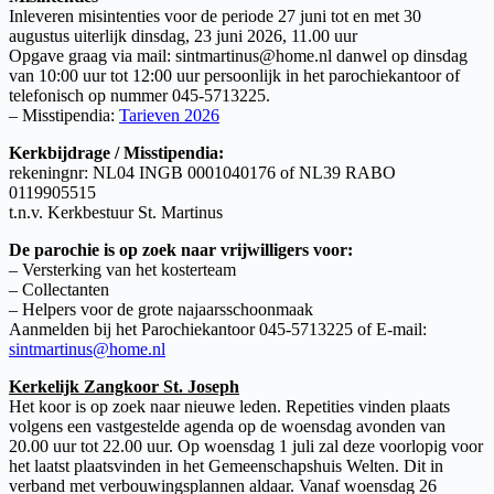
Inleveren misintenties voor de periode 27 juni tot en met 30
augustus uiterlijk dinsdag, 23 juni 2026, 11.00 uur
Opgave graag via mail: sintmartinus@home.nl danwel op dinsdag
van 10:00 uur tot 12:00 uur persoonlijk in het parochiekantoor of
telefonisch op nummer 045-5713225.
– Misstipendia:
Tarieven 2026
Kerkbijdrage / Misstipendia:
rekeningnr: NL04 INGB 0001040176 of NL39 RABO
0119905515
t.n.v. Kerkbestuur St. Martinus
De parochie is op zoek naar vrijwilligers voor:
– Versterking van het kosterteam
– Collectanten
– Helpers voor de grote najaarsschoonmaak
Aanmelden bij het Parochiekantoor 045-5713225 of E-mail:
sintmartinus@home.nl
Kerkelijk Zangkoor St. Joseph
Het koor is op zoek naar nieuwe leden. Repetities vinden plaats
volgens een vastgestelde agenda op de woensdag avonden van
20.00 uur tot 22.00 uur. Op woensdag 1 juli zal deze voorlopig voor
het laatst plaatsvinden in het Gemeenschapshuis Welten. Dit in
verband met verbouwingsplannen aldaar. Vanaf woensdag 26